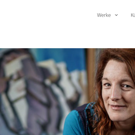
Werke
K